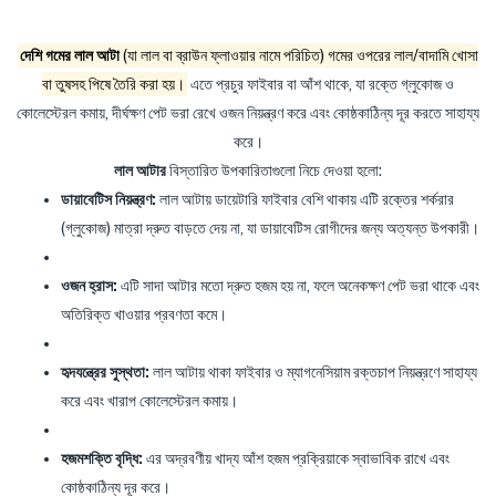
দেশি গমের লাল আটা
(যা লাল বা ব্রাউন ফ্লাওয়ার নামে পরিচিত) গমের ওপরের লাল/বাদামি খোসা
বা তুষসহ পিষে তৈরি করা হয়।
এতে প্রচুর ফাইবার বা আঁশ থাকে, যা রক্তে গ্লুকোজ ও
কোলেস্টেরল কমায়, দীর্ঘক্ষণ পেট ভরা রেখে ওজন নিয়ন্ত্রণ করে এবং কোষ্ঠকাঠিন্য দূর করতে সাহায্য
করে।
লাল আটার
বিস্তারিত উপকারিতাগুলো নিচে দেওয়া হলো:
ডায়াবেটিস নিয়ন্ত্রণ:
লাল আটায় ডায়েটারি ফাইবার বেশি থাকায় এটি রক্তের শর্করার
(গ্লুকোজ) মাত্রা দ্রুত বাড়তে দেয় না, যা ডায়াবেটিস রোগীদের জন্য অত্যন্ত উপকারী।
ওজন হ্রাস:
এটি সাদা আটার মতো দ্রুত হজম হয় না, ফলে অনেকক্ষণ পেট ভরা থাকে এবং
অতিরিক্ত খাওয়ার প্রবণতা কমে।
হৃদযন্ত্রের সুস্থতা:
লাল আটায় থাকা ফাইবার ও ম্যাগনেসিয়াম রক্তচাপ নিয়ন্ত্রণে সাহায্য
করে এবং খারাপ কোলেস্টেরল কমায়।
হজমশক্তি বৃদ্ধি:
এর অদ্রবণীয় খাদ্য আঁশ হজম প্রক্রিয়াকে স্বাভাবিক রাখে এবং
কোষ্ঠকাঠিন্য দূর করে।