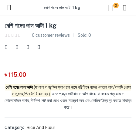
0
দেশি গমের লাল আটা 1 kg
দেশি গমের লাল আটা 1 kg
0
customer reviews
Sold:
0
৳
115.00
দেশি গমের লাল আটা
(যা লাল বা ব্রাউন ফ্লাওয়ার নামে পরিচিত) গমের ওপরের লাল/বাদামি খোসা
বা তুষসহ পিষে তৈরি করা হয়।
এতে প্রচুর ফাইবার বা আঁশ থাকে, যা রক্তে গ্লুকোজ ও
কোলেস্টেরল কমায়, দীর্ঘক্ষণ পেট ভরা রেখে ওজন নিয়ন্ত্রণ করে এবং কোষ্ঠকাঠিন্য দূর করতে সাহায্য
করে।
Category:
Rice And Flour