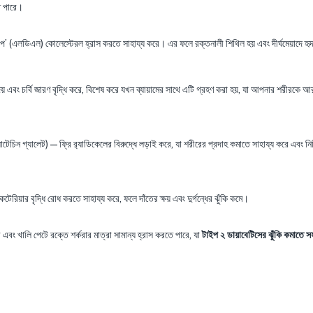
তে পারে।
প’ (এলডিএল) কোলেস্টেরল হ্রাস করতে সাহায্য করে। এর ফলে রক্তনালী শিথিল হয় এবং দীর্ঘমেয়াদে হ
েয় এবং চর্বি জারণ বৃদ্ধি করে, বিশেষ করে যখন ব্যায়ামের সাথে এটি গ্রহণ করা হয়, যা আপনার শরীরকে 
গ্যালেট)—ফ্রি র‍্যাডিকেলের বিরুদ্ধে লড়াই করে, যা শরীরের প্রদাহ কমাতে সাহায্য করে এবং নির্দি
টেরিয়ার বৃদ্ধি রোধ করতে সাহায্য করে, ফলে দাঁতের ক্ষয় এবং দুর্গন্ধের ঝুঁকি কমে।
এবং খালি পেটে রক্তে শর্করার মাত্রা সামান্য হ্রাস করতে পারে, যা
টাইপ
২
ডায়াবেটিসের ঝুঁকি কমাতে স