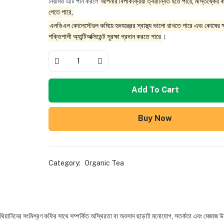
নিয়মিত এটি পান করলে
আপনার বিপাকক্রিয়া ত্বরান্বিত হতে পারে, মস্তিষ্কের কার
পেতে পারে,
এলডিএল কোলেস্টেরল কমিয়ে হৃদযন্ত্রের স্বাস্থ্য ভালো রাখতে পারে এবং কোষের ক্
শক্তিশালী অ্যান্টিঅক্সিডেন্ট সুরক্ষা প্রদান করতে পারে
।
Add To Cart
Buy Now
Category:
Organic Tea
িয়ানিনের সংমিশ্রণ কফির সাথে সম্পর্কিত অস্থিরতা বা অবসাদ ছাড়াই মনোযোগ, সতর্কতা এবং মেজাজ 