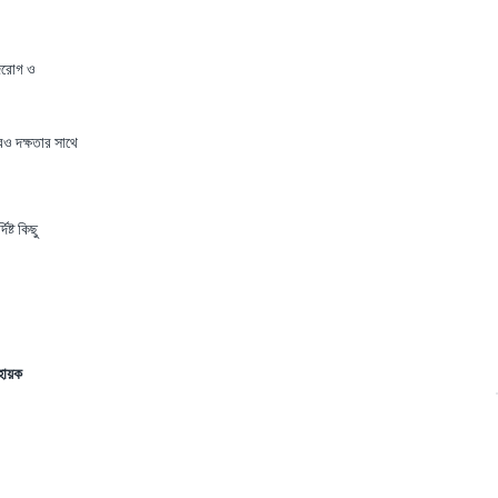
ৃদরোগ ও
আরও দক্ষতার সাথে
ষ্ট কিছু
হায়ক